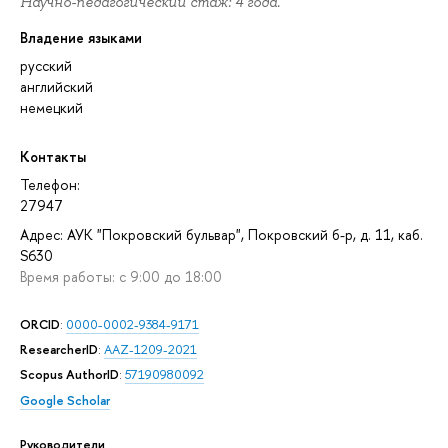
Научно-педагогический стаж: 4 года.
Владение языками
русский
английский
немецкий
Контакты
Телефон:
27947
Адрес: АУК "Покровский бульвар", Покровский б-р, д. 11, каб.
S630
Время работы: с 9:00 до 18:00
ORCID
:
0000-0002-9384-9171
ResearcherID
:
AAZ-1209-2021
Scopus AuthorID
:
57190980092
Google Scholar
Руководители