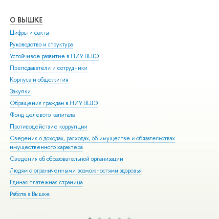
О ВЫШКЕ
ОБ
Цифры и факты
Ли
Руководство и структура
Дов
Устойчивое развитие в НИУ ВШЭ
Ол
Преподаватели и сотрудники
При
Корпуса и общежития
Вы
Закупки
При
Обращения граждан в НИУ ВШЭ
Асп
Фонд целевого капитала
Доп
Противодействие коррупции
Цен
Сведения о доходах, расходах, об имуществе и обязательствах
Биз
имущественного характера
Обр
Сведения об образовательной организации
Обр
Людям с ограниченными возможностями здоровья
Единая платежная страница
Работа в Вышке