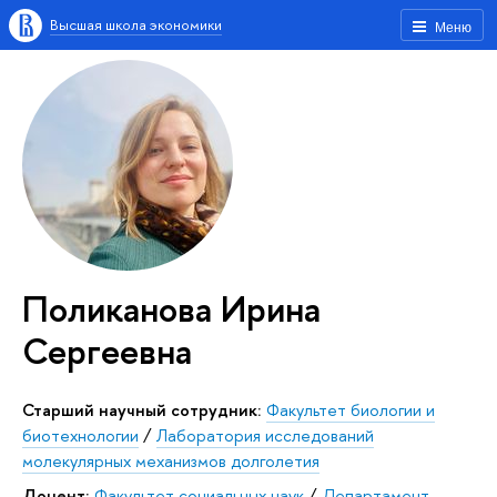
Высшая школа экономики
Меню
Поликанова Ирина
Сергеевна
Старший научный сотрудник:
Факультет биологии и
биотехнологии
/
Лаборатория исследований
молекулярных механизмов долголетия
Доцент:
Факультет социальных наук
/
Департамент