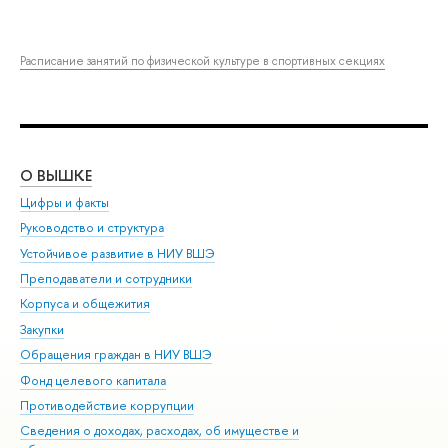
Расписание занятий по физической культуре в спортивных секциях
О ВЫШКЕ
ОБ
Цифры и факты
Ли
Руководство и структура
Дов
Устойчивое развитие в НИУ ВШЭ
Ол
Преподаватели и сотрудники
При
Корпуса и общежития
Вы
Закупки
При
Обращения граждан в НИУ ВШЭ
Ас
Фонд целевого капитала
До
Противодействие коррупции
Цен
Сведения о доходах, расходах, об имуществе и
Би