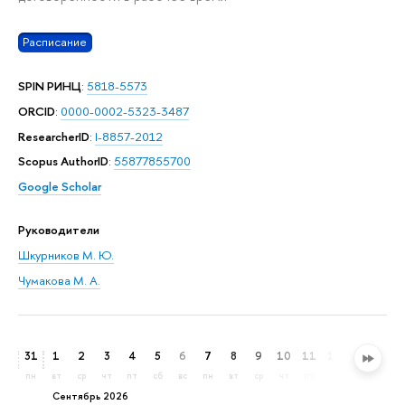
Расписание
SPIN РИНЦ
:
5818-5573
ORCID
:
0000-0002-5323-3487
ResearcherID
:
I-8857-2012
Scopus AuthorID
:
55877855700
Google Scholar
Руководители
Шкурников М. Ю.
Чумакова М. А.
31
1
2
3
4
5
6
7
8
9
10
11
12
13
14
пн
вт
ср
чт
пт
сб
вс
пн
вт
ср
чт
пт
сб
вс
пн
сентябрь 2026