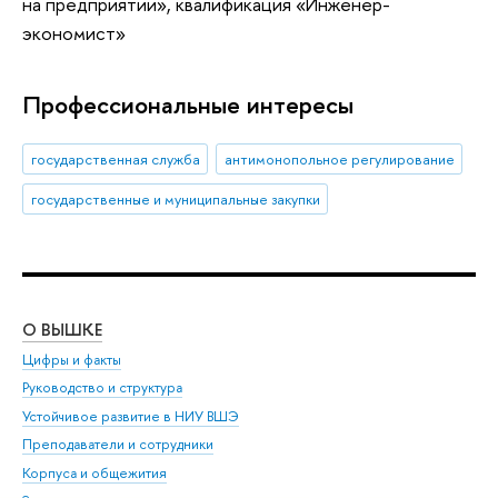
на предприятии», квалификация «Инженер-
экономист»
Профессиональные интересы
государственная служба
антимонопольное регулирование
государственные и муниципальные закупки
О ВЫШКЕ
ОБ
Цифры и факты
Ли
Руководство и структура
Дов
Устойчивое развитие в НИУ ВШЭ
Ол
Преподаватели и сотрудники
При
Корпуса и общежития
Вы