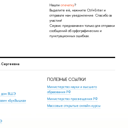
Нашли
опечатку
?
Выделите её, нажмите Ctrl+Enter и
отправьте нам уведомление. Спасибо за
участие!
Сервис предназначен только для отправки
сообщений об орфографических и
пунктуационных ошибках.
а Сергеевна
ПОЛЕЗНЫЕ ССЫЛКИ
Министерство науки и высшего
образования РФ
й дом ВШЭ
Министерство просвещения РФ
азин «БукВышка»
Массовые открытые онлайн-курсы
ШЭ