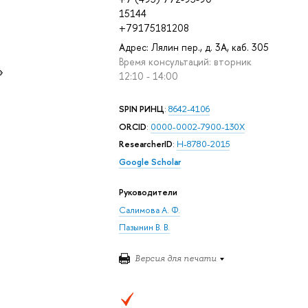
15144
+79175181208
Адрес: Лялин пер., д. 3А, каб. 305
Время консультаций: вторник
»
12:10 - 14:00
SPIN РИНЦ
:
8642-4106
ORCID
:
0000-0002-7900-130X
ResearcherID
:
H-8780-2015
Google Scholar
Руководители
Салимова А. Ф.
Пазынин В. В.
Версия для печати