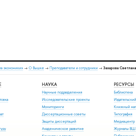
ла экономики»
→
О Вышке
→
Преподаватели и сотрудники
→
Захарова Светлан
Е
НАУКА
РЕСУРСЫ
Научные подразделения
Библиотека
товка
Исследовательские проекты
Издательски
Мониторинги
Книжный маг
иат
Диссертационные советы
Типография
Защиты диссертаций
Медиацентр
туру
Академическое развитие
Журналы В