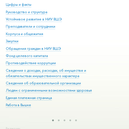
Цифры и факты
Ли
Руководство и структура
Дов
Устойчивое развитие в НИУ ВШЭ
Ол
Преподаватели и сотрудники
При
Корпуса и общежития
Вы
Закупки
При
Обращения граждан в НИУ ВШЭ
Ас
Фонд целевого капитала
До
Противодействие коррупции
Цен
Сведения о доходах, расходах, об имуществе и
Би
обязательствах имущественного характера
Об
Сведения об образовательной организации
Обр
Людям с ограниченными возможностями здоровья
Единая платежная страница
Работа в Вышке
Редактору