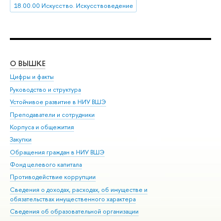
18.00.00 Искусство. Искусствоведение
О ВЫШКЕ
ОБ
Цифры и факты
Ли
Руководство и структура
Дов
Устойчивое развитие в НИУ ВШЭ
Ол
Преподаватели и сотрудники
При
Корпуса и общежития
Вы
Закупки
При
Обращения граждан в НИУ ВШЭ
Ас
Фонд целевого капитала
До
Противодействие коррупции
Цен
Сведения о доходах, расходах, об имуществе и
Би
обязательствах имущественного характера
Об
Сведения об образовательной организации
Обр