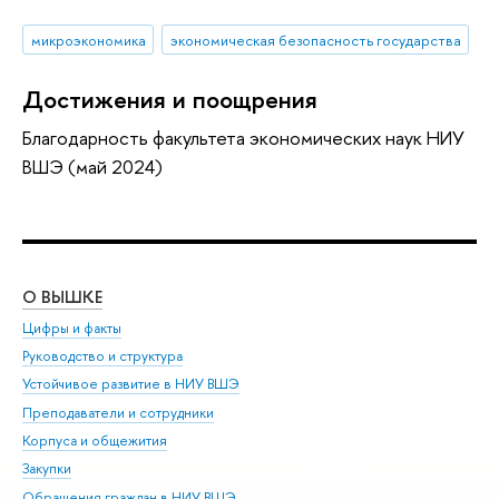
микроэкономика
экономическая безопасность государства
Достижения и поощрения
Благодарность факультета экономических наук НИУ
ВШЭ (май 2024)
О ВЫШКЕ
ОБ
Цифры и факты
Ли
Руководство и структура
Дов
Устойчивое развитие в НИУ ВШЭ
Ол
Преподаватели и сотрудники
При
Корпуса и общежития
Вы
Закупки
При
Обращения граждан в НИУ ВШЭ
Ас