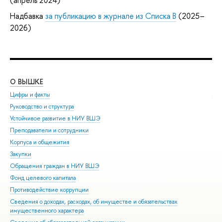
Надбавка
за публикацию в журнале из Списка B
(2025–
2026)
О ВЫШКЕ
ОБ
Цифры и факты
Ли
Руководство и структура
Дов
Устойчивое развитие в НИУ ВШЭ
Ол
Преподаватели и сотрудники
При
Корпуса и общежития
Вы
Закупки
При
Обращения граждан в НИУ ВШЭ
Асп
Фонд целевого капитала
Доп
Противодействие коррупции
Цен
Сведения о доходах, расходах, об имуществе и обязательствах
Биз
имущественного характера
Обр