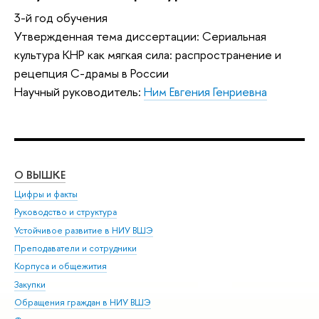
3-й год обучения
Утвержденная тема диссертации: Сериальная
культура КНР как мягкая сила: распространение и
рецепция С-драмы в России
Научный руководитель:
Ним Евгения Генриевна
О ВЫШКЕ
ОБ
Цифры и факты
Ли
Руководство и структура
Дов
Устойчивое развитие в НИУ ВШЭ
Ол
Преподаватели и сотрудники
При
Корпуса и общежития
Вы
Закупки
При
Обращения граждан в НИУ ВШЭ
Ас