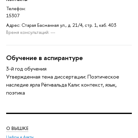
Телефон:
15307
Адрес: Старая Басманная ул., д. 21/4, стр. 1, каб. 403
Время консультаций: ---
Обучение в аспирантуре
3-й год обучения
Утвержденная тема диссертации: Поэтическое
наследие ярла Рёгнвальда Кали: контекст, язык,
поэтика
О ВЫШКЕ
ОБ
Цифры и факты
Ли