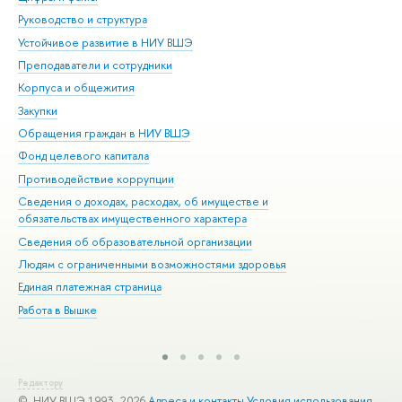
Руководство и структура
Дов
Устойчивое развитие в НИУ ВШЭ
Ол
Преподаватели и сотрудники
При
Корпуса и общежития
Вы
Закупки
При
Обращения граждан в НИУ ВШЭ
Ас
Фонд целевого капитала
До
Противодействие коррупции
Цен
Сведения о доходах, расходах, об имуществе и
Би
обязательствах имущественного характера
Об
Сведения об образовательной организации
Обр
Людям с ограниченными возможностями здоровья
Единая платежная страница
Работа в Вышке
Редактору
© НИУ ВШЭ 1993–2026
Адреса и контакты
Условия использования