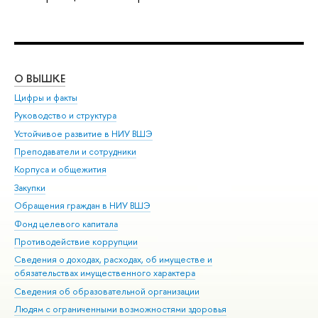
О ВЫШКЕ
ОБ
Цифры и факты
Ли
Руководство и структура
Дов
Устойчивое развитие в НИУ ВШЭ
Ол
Преподаватели и сотрудники
При
Корпуса и общежития
Вы
Закупки
При
Обращения граждан в НИУ ВШЭ
Ас
Фонд целевого капитала
До
Противодействие коррупции
Цен
Сведения о доходах, расходах, об имуществе и
Би
обязательствах имущественного характера
Об
Сведения об образовательной организации
Обр
Людям с ограниченными возможностями здоровья