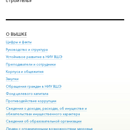
строитель»
О ВЫШКЕ
ОБ
Цифры и факты
Ли
Руководство и структура
Дов
Устойчивое развитие в НИУ ВШЭ
Ол
Преподаватели и сотрудники
При
Корпуса и общежития
Вы
Закупки
При
Обращения граждан в НИУ ВШЭ
Ас
Фонд целевого капитала
До
Противодействие коррупции
Цен
Сведения о доходах, расходах, об имуществе и
Би
обязательствах имущественного характера
Об
Сведения об образовательной организации
Обр
Людям с ограниченными возможностями здоровья