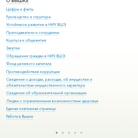
О ВЫШКЕ
ОБ
Цифры и факты
Ли
Руководство и структура
Дов
Устойчивое развитие в НИУ ВШЭ
Ол
Преподаватели и сотрудники
При
Корпуса и общежития
Вы
Закупки
При
Обращения граждан в НИУ ВШЭ
Ас
Фонд целевого капитала
До
Противодействие коррупции
Цен
Сведения о доходах, расходах, об имуществе и
Би
обязательствах имущественного характера
Об
Сведения об образовательной организации
Обр
Людям с ограниченными возможностями здоровья
Единая платежная страница
Работа в Вышке