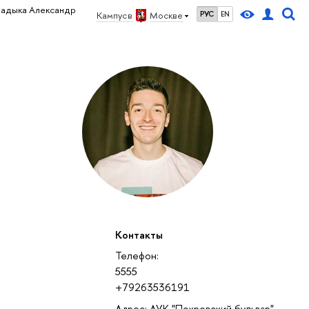
ладыка Александр
Кампус в
Москве
РУС
EN
Контакты
Телефон:
5555
+79263536191
Адрес: АУК "Покровский бульвар",