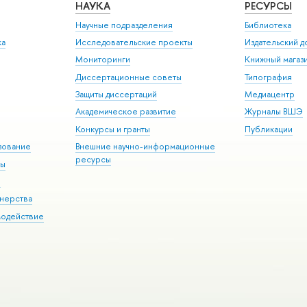
НАУКА
РЕСУРСЫ
Научные подразделения
Библиотека
ка
Исследовательские проекты
Издательский 
Мониторинги
Книжный магаз
Диссертационные советы
Типография
Защиты диссертаций
Медиацентр
Академическое развитие
Журналы ВШЭ
Конкурсы и гранты
Публикации
зование
Внешние научно-информационные
ресурсы
ры
Э
нерства
модействие