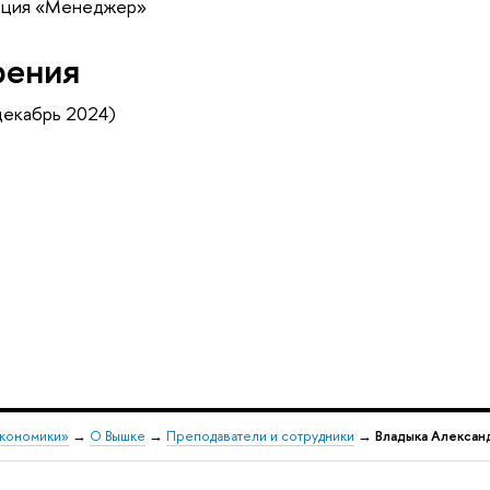
кация «Менеджер»
рения
декабрь 2024)
экономики»
→
О Вышке
→
Преподаватели и сотрудники
→
Владыка Алексан