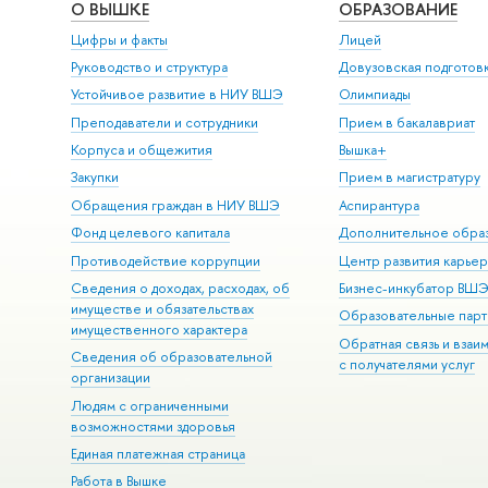
О ВЫШКЕ
ОБРАЗОВАНИЕ
Цифры и факты
Лицей
Руководство и структура
Довузовская подготов
Устойчивое развитие в НИУ ВШЭ
Олимпиады
Преподаватели и сотрудники
Прием в бакалавриат
Корпуса и общежития
Вышка+
Закупки
Прием в магистратуру
Обращения граждан в НИУ ВШЭ
Аспирантура
Фонд целевого капитала
Дополнительное обра
Противодействие коррупции
Центр развития карье
Сведения о доходах, расходах, об
Бизнес-инкубатор ВШ
имуществе и обязательствах
Образовательные парт
имущественного характера
Обратная связь и взаи
Сведения об образовательной
с получателями услуг
организации
Людям с ограниченными
возможностями здоровья
Единая платежная страница
Работа в Вышке