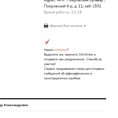
Покровский б-р, д. 11, каб. L301
Время работы: 10-18
Версия для печати
Нашли
опечатку
?
Выделите её, нажмите Ctrl+Enter и
отправьте нам уведомление. Спасибо за
участие!
Сервис предназначен только для отправки
сообщений об орфографических и
пунктуационных ошибках.
др Александрович