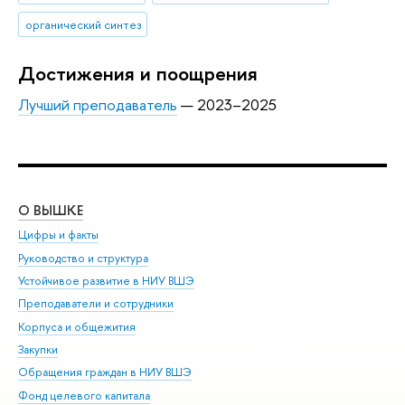
органический синтез
Достижения и поощрения
Лучший преподаватель
— 2023–2025
О ВЫШКЕ
ОБ
Цифры и факты
Ли
Руководство и структура
Дов
Устойчивое развитие в НИУ ВШЭ
Ол
Преподаватели и сотрудники
При
Корпуса и общежития
Вы
Закупки
При
Обращения граждан в НИУ ВШЭ
Ас
Фонд целевого капитала
До