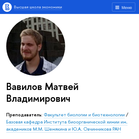
Высшая школа экономики
Меню
Вавилов Матвей
Владимирович
Преподаватель:
Факультет биологии и биотехнологии
/
Базовая кафедра Института биоорганической химии им.
академиков М.М. Шемякина и Ю.А. Овчинникова РАН