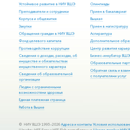
Устойчивое развитие в НИУ ВШЭ
Олимпиады
Преподаватели и сотрудники
Прием в бакалавриат
Корпуса и общежития
Вышка+
Закупки
Прием в магистратуру
Обращения граждан в НИУ ВШЭ
Аспирантура
Фонд целевого капитала
Дополнительное обра
Противодействие коррупции
Центр развития карье
Сведения о доходах, расходах, об
Бизнес-инкубатор ВШ
имуществе и обязательствах
Образовательные парт
имущественного характера
Обратная связь и взаи
Сведения об образовательной
с получателями услуг
организации
Людям с ограниченными
возможностями здоровья
Единая платежная страница
Работа в Вышке
© НИУ ВШЭ 1993–2026
Адреса и контакты
Условия использован
Шрифты HSE Sans и HSE Slab разработаны в
Школе дизайна НИУ