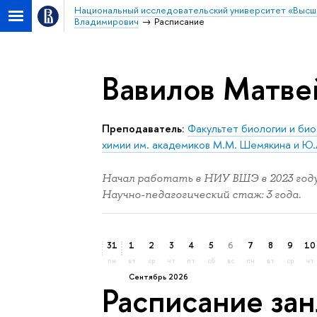
Национальный исследовательский университет «Высш
Владимирович
Расписание
Вавилов Матве
Преподаватель:
Факультет биологии и би
химии им. академиков М.М. Шемякина и Ю.
Начал работать в НИУ ВШЭ в 2023 году
Научно-педагогический стаж: 3 года.
31
1
2
3
4
5
6
7
8
9
10
пн
вт
ср
чт
пт
сб
вс
пн
вт
ср
чт
сентябрь 2026
Расписание за