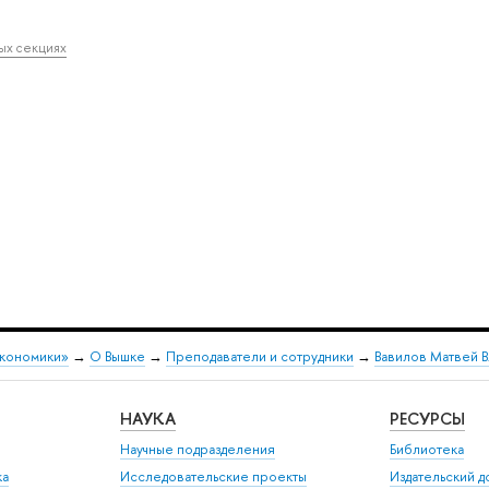
ных секциях
экономики»
→
О Вышке
→
Преподаватели и сотрудники
→
Вавилов Матвей 
НАУКА
РЕСУРСЫ
Научные подразделения
Библиотека
ка
Исследовательские проекты
Издательский 