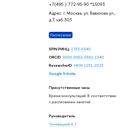
+7(495 ) 772-95-90 *15093
Адрес: г. Москва, ул. Вавилова ул.,
д.7, каб.303
Расписание
SPIN РИНЦ
:
1755-6540
ORCID
:
0000-0002-0561-1340
ResearcherID
:
HKW-1251-2023
Google Scholar
Присутственные часы
Время консультаций: В соответствии
с расписанием занятий
Руководитель
Тоневицкий А. Г.