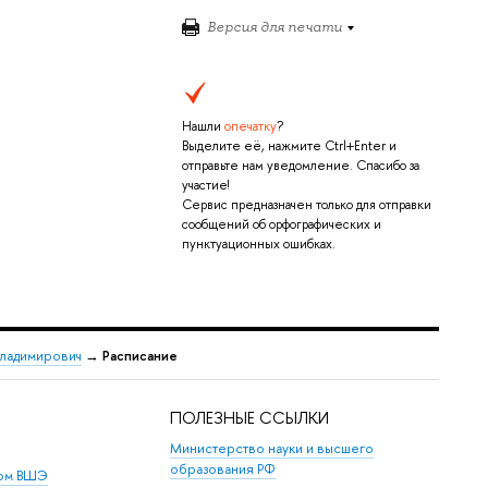
Версия для печати
Нашли
опечатку
?
Выделите её, нажмите Ctrl+Enter и
отправьте нам уведомление. Спасибо за
участие!
Сервис предназначен только для отправки
сообщений об орфографических и
пунктуационных ошибках.
Владимирович
→
Расписание
ПОЛЕЗНЫЕ ССЫЛКИ
Министерство науки и высшего
образования РФ
дом ВШЭ