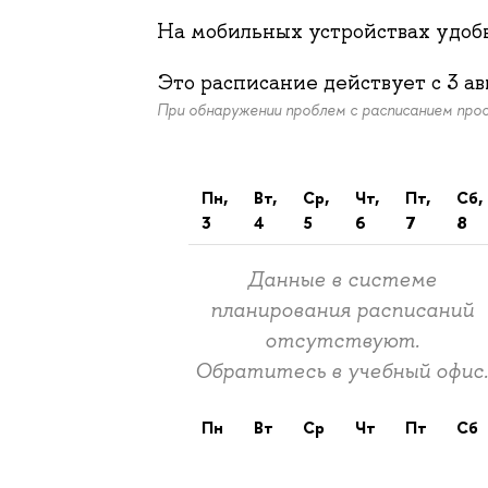
На мобильных устройствах удо
Это расписание действует c
3 ав
При обнаружении проблем с расписанием пр
пн,
вт,
ср,
чт,
пт,
сб,
3
4
5
6
7
8
Данные в системе
планирования расписаний
отсутствуют.
Обратитесь в учебный офис
пн
вт
ср
чт
пт
сб