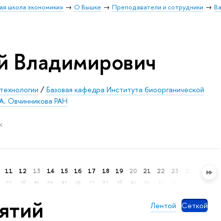
ая школа экономики»
О Вышке
Преподаватели и сотрудники
В
й Владимирович
отехнологии
/
Базовая кафедра Института биоорганической
А. Овчинникова РАН
.
11
12
13
14
15
16
17
18
19
20
21
22
23
24
25
26
пт
сб
вс
пн
вт
ср
чт
пт
сб
вс
пн
вт
ср
чт
пт
сб
нятий
Лентой
Сеткой