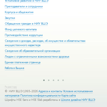
Устойчивое развитие в НИУ ВШЭ
Ол
Преподаватели и сотрудники
При
Корпуса и общежития
Вы
Закупки
При
Обращения граждан в НИУ ВШЭ
Асп
Фонд целевого капитала
Доп
Противодействие коррупции
Цен
Сведения о доходах, расходах, об имуществе и обязательствах
Биз
имущественного характера
Обр
Сведения об образовательной организации
Обр
Людям с ограниченными возможностями здоровья
Единая платежная страница
Работа в Вышке
Редактору
© НИУ ВШЭ 1993–2026
Адреса и контакты
Условия использования
материалов
Политика конфиденциальности
Карта сайта
Шрифты HSE Sans и HSE Slab разработаны в
Школе дизайна НИУ ВШЭ