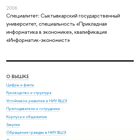
2006
Специалитет: Сыктывкарский государственный
университет, специальность «Прикладная
информатика в экономике», квалификация
«Информатик-экономист»
О ВЫШКЕ
ОБ
Цифры и факты
Ли
Руководство и структура
Дов
Устойчивое развитие в НИУ ВШЭ
Ол
Преподаватели и сотрудники
При
Корпуса и общежития
Вы
Закупки
При
Обращения граждан в НИУ ВШЭ
Ас