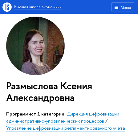
Высшая школа экономики
Меню
Размыслова Ксения
Александровна
Программист 1 категории:
Дирекция цифровизации
административно-управленческих процессов
/
Управление цифровизации регламентированного учета