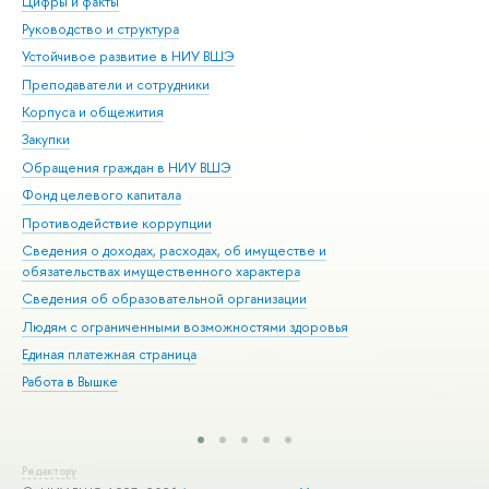
Цифры и факты
Ли
Руководство и структура
Дов
Устойчивое развитие в НИУ ВШЭ
Ол
Преподаватели и сотрудники
При
Корпуса и общежития
Вы
Закупки
При
Обращения граждан в НИУ ВШЭ
Ас
Фонд целевого капитала
До
Противодействие коррупции
Цен
Сведения о доходах, расходах, об имуществе и
Би
обязательствах имущественного характера
Об
Сведения об образовательной организации
Обр
Людям с ограниченными возможностями здоровья
Единая платежная страница
Работа в Вышке
Редактору