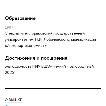
Oбразование
1987
Специалитет: Горьковский государственный
университет им. Н.И. Лобачевского, квалификация
«Инженер-экономист»
Достижения и поощрения
Благодарность НИУ ВШЭ-Нижний Новгород (май
2025)
О ВЫШКЕ
ОБ