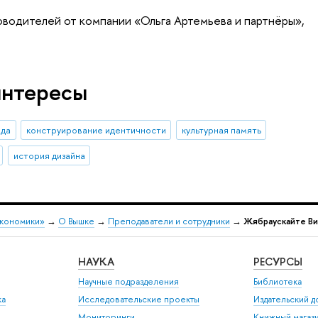
оводителей от компании «Ольга Артемьева и партнёры»,
интересы
ода
конструирование идентичности
культурная память
история дизайна
экономики»
→
О Вышке
→
Преподаватели и сотрудники
→
Жябраускайте Ви
НАУКА
РЕСУРСЫ
Научные подразделения
Библиотека
ка
Исследовательские проекты
Издательский 
Мониторинги
Книжный магаз