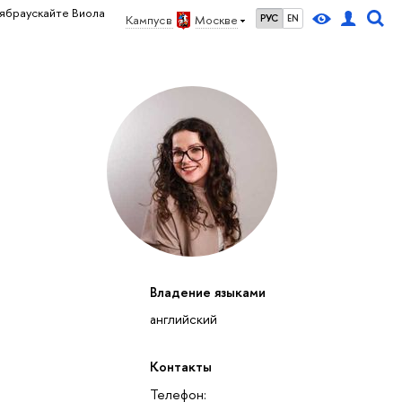
ябраускайте Виола
Кампус в
Москве
РУС
EN
Владение языками
английский
Контакты
Телефон: