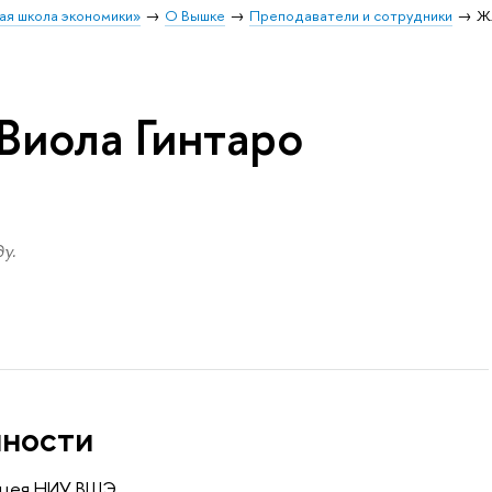
ая школа экономики»
О Вышке
Преподаватели и сотрудники
Ж
Виола Гинтаро
у.
нности
Лицея НИУ ВШЭ