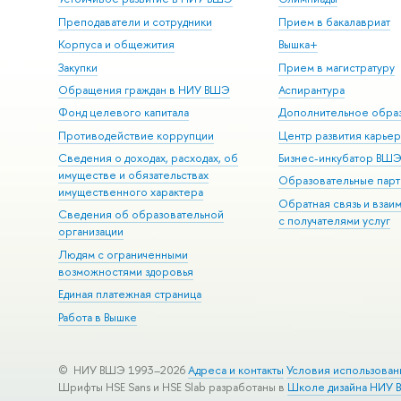
Преподаватели и сотрудники
Прием в бакалавриат
Корпуса и общежития
Вышка+
Закупки
Прием в магистратуру
Обращения граждан в НИУ ВШЭ
Аспирантура
Фонд целевого капитала
Дополнительное обра
Противодействие коррупции
Центр развития карье
Сведения о доходах, расходах, об
Бизнес-инкубатор ВШ
имуществе и обязательствах
Образовательные парт
имущественного характера
Обратная связь и взаи
Сведения об образовательной
с получателями услуг
организации
Людям с ограниченными
возможностями здоровья
Единая платежная страница
Работа в Вышке
© НИУ ВШЭ 1993–2026
Адреса и контакты
Условия использован
Шрифты HSE Sans и HSE Slab разработаны в
Школе дизайна НИУ