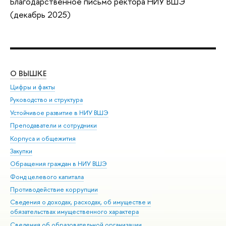
Благодарственное письмо ректора НИУ ВШЭ
(декабрь 2025)
О ВЫШКЕ
ОБ
Цифры и факты
Ли
Руководство и структура
Дов
Устойчивое развитие в НИУ ВШЭ
Ол
Преподаватели и сотрудники
При
Корпуса и общежития
Вы
Закупки
При
Обращения граждан в НИУ ВШЭ
Ас
Фонд целевого капитала
До
Противодействие коррупции
Цен
Сведения о доходах, расходах, об имуществе и
Би
обязательствах имущественного характера
Об
Сведения об образовательной организации