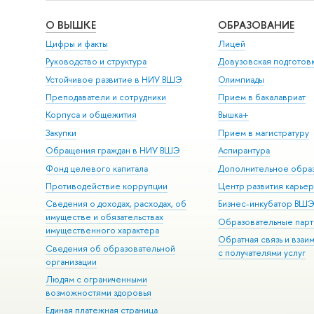
О ВЫШКЕ
ОБРАЗОВАНИЕ
Цифры и факты
Лицей
Руководство и структура
Довузовская подготов
Устойчивое развитие в НИУ ВШЭ
Олимпиады
Преподаватели и сотрудники
Прием в бакалавриат
Корпуса и общежития
Вышка+
Закупки
Прием в магистратуру
Обращения граждан в НИУ ВШЭ
Аспирантура
Фонд целевого капитала
Дополнительное обра
Противодействие коррупции
Центр развития карье
Сведения о доходах, расходах, об
Бизнес-инкубатор ВШ
имуществе и обязательствах
Образовательные парт
имущественного характера
Обратная связь и взаи
Сведения об образовательной
с получателями услуг
организации
Людям с ограниченными
возможностями здоровья
Единая платежная страница