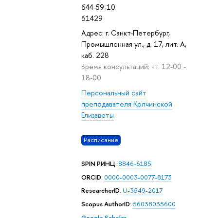
644-59-10
61429
Адрес: г. Санкт-Петербург,
Промышленная ул., д. 17, лит. А,
каб. 228
Время консультаций: чт. 12-00 -
18-00
Персональный сайт
преподавателя Колчинской
Елизаветы
Расписание
SPIN РИНЦ
:
8846-6185
ORCID
:
0000-0003-0077-8173
ResearcherID
:
U-3549-2017
Scopus AuthorID
:
56038035600
Google Scholar