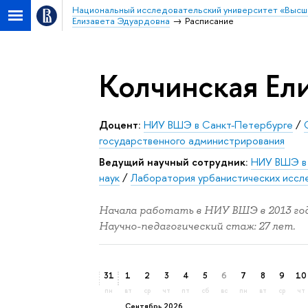
Национальный исследовательский университет «Высш
Елизавета Эдуардовна
Расписание
Колчинская Ел
Доцент:
НИУ ВШЭ в Санкт-Петербурге
/
государственного администрирования
Ведущий научный сотрудник:
НИУ ВШЭ в
наук
/
Лаборатория урбанистических иссл
Начала работать в НИУ ВШЭ в 2013 год
Научно-педагогический стаж: 27 лет.
31
1
2
3
4
5
6
7
8
9
10
пн
вт
ср
чт
пт
сб
вс
пн
вт
ср
чт
сентябрь 2026