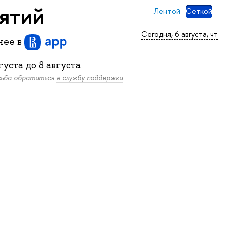
нятий
Лентой
Сеткой
Сегодня, 6 августа, чт
бнее
в
густа
до
8 августа
осьба обратиться
в службу поддержки
.