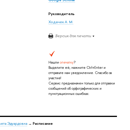
Руководитель
Ходачек А. М.
Версия для печати
Нашли
опечатку
?
Выделите её, нажмите Ctrl+Enter и
отправьте нам уведомление. Спасибо за
участие!
Сервис предназначен только для отправки
сообщений об орфографических и
пунктуационных ошибках.
вета Эдуардовна
→
Расписание