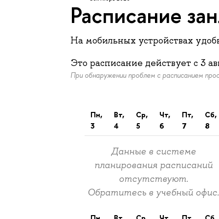
Расписание за
На мобильных устройствах удо
Это расписание действует c
3 ав
При обнаружении проблем с расписанием пр
пн,
вт,
ср,
чт,
пт,
сб,
3
4
5
6
7
8
Данные в системе
планирования расписаний
отсутствуют.
Обратитесь в учебный офис
пн
вт
ср
чт
пт
сб