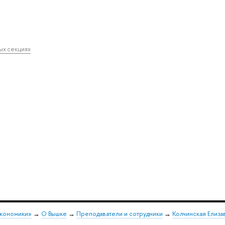
ных секциях
экономики»
→
О Вышке
→
Преподаватели и сотрудники
→
Колчинская Елиза