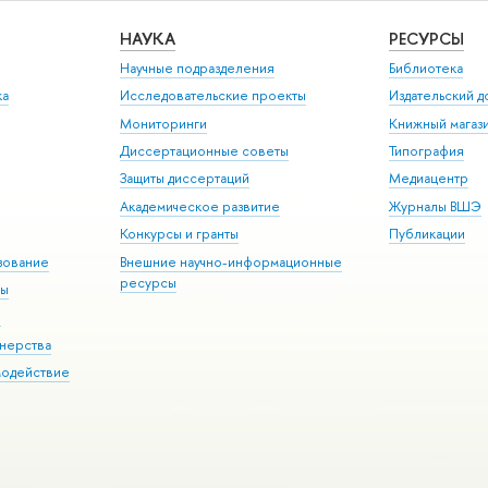
НАУКА
РЕСУРСЫ
Научные подразделения
Библиотека
ка
Исследовательские проекты
Издательский 
Мониторинги
Книжный магаз
Диссертационные советы
Типография
Защиты диссертаций
Медиацентр
Академическое развитие
Журналы ВШЭ
Конкурсы и гранты
Публикации
зование
Внешние научно-информационные
ресурсы
ры
Э
нерства
модействие