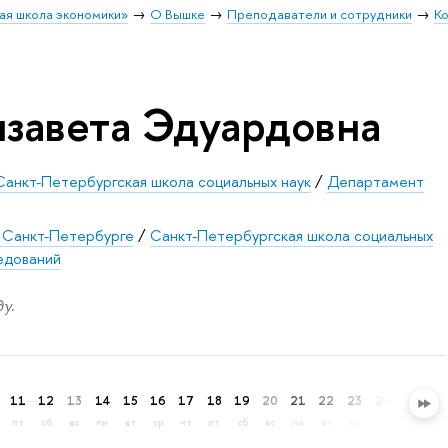
ая школа экономики»
О Вышке
Преподаватели и сотрудники
К
изавета Эдуардовна
Санкт-Петербургская школа социальных наук
/
Департамент
 Санкт-Петербурге
/
Санкт-Петербургская школа социальных
едований
у.
11
12
13
14
15
16
17
18
19
20
21
22
23
24
25
26
пт
сб
вс
пн
вт
ср
чт
пт
сб
вс
пн
вт
ср
чт
пт
сб