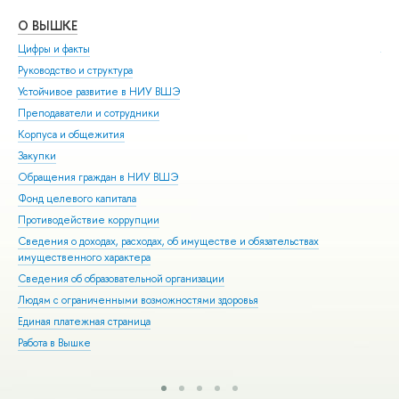
О ВЫШКЕ
ОБ
Цифры и факты
Ли
Руководство и структура
Дов
Устойчивое развитие в НИУ ВШЭ
Ол
Преподаватели и сотрудники
При
Корпуса и общежития
Вы
Закупки
При
Обращения граждан в НИУ ВШЭ
Асп
Фонд целевого капитала
Доп
Противодействие коррупции
Цен
Сведения о доходах, расходах, об имуществе и обязательствах
Биз
имущественного характера
Обр
Сведения об образовательной организации
Обр
Людям с ограниченными возможностями здоровья
Единая платежная страница
Работа в Вышке