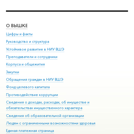
О ВЫШКЕ
ОБ
Цифры и факты
Ли
Руководство и структура
Дов
Устойчивое развитие в НИУ ВШЭ
Ол
Преподаватели и сотрудники
При
Корпуса и общежития
Вы
Закупки
При
Обращения граждан в НИУ ВШЭ
Ас
Фонд целевого капитала
До
Противодействие коррупции
Цен
Сведения о доходах, расходах, об имуществе и
Би
обязательствах имущественного характера
Об
Сведения об образовательной организации
Обр
Людям с ограниченными возможностями здоровья
Единая платежная страница