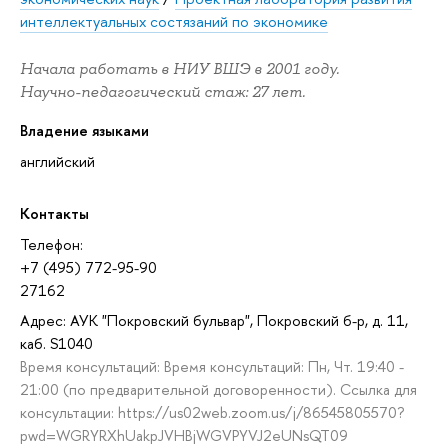
интеллектуальных состязаний по экономике
Начала работать в НИУ ВШЭ в 2001 году.
Научно-педагогический стаж: 27 лет.
Владение языками
английский
Контакты
Телефон:
+7 (495) 772-95-90
27162
Адрес: АУК "Покровский бульвар", Покровский б-р, д. 11,
каб. S1040
Время консультаций: Время консультаций: Пн, Чт. 19:40 -
21:00 (по предварительной договоренности). Ссылка для
консультации: https://us02web.zoom.us/j/86545805570?
pwd=WGRYRXhUakpJVHBjWGVPYVJ2eUNsQT09