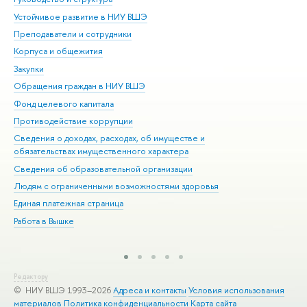
Устойчивое развитие в НИУ ВШЭ
Ол
Преподаватели и сотрудники
При
Корпуса и общежития
Вы
Закупки
При
Обращения граждан в НИУ ВШЭ
Ас
Фонд целевого капитала
До
Противодействие коррупции
Цен
Сведения о доходах, расходах, об имуществе и
Би
обязательствах имущественного характера
Об
Сведения об образовательной организации
Обр
Людям с ограниченными возможностями здоровья
Единая платежная страница
Работа в Вышке
Редактору
© НИУ ВШЭ 1993–2026
Адреса и контакты
Условия использования
материалов
Политика конфиденциальности
Карта сайта