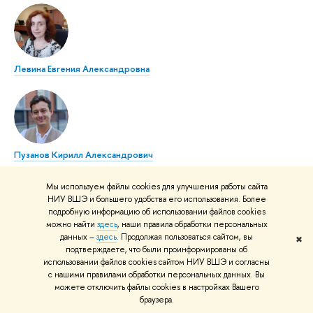
Левина Евгения Александровна
Пузанов Кирилл Александрович
Мы используем файлы cookies для улучшения работы сайта
НИУ ВШЭ и большего удобства его использования. Более
подробную информацию об использовании файлов cookies
можно найти
здесь
, наши правила обработки персональных
данных –
здесь
. Продолжая пользоваться сайтом, вы
Степанова Мария Юрьевна
✖
подтверждаете, что были проинформированы об
использовании файлов cookies сайтом НИУ ВШЭ и согласны
с нашими правилами обработки персональных данных. Вы
можете отключить файлы cookies в настройках Вашего
браузера.