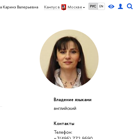
РУС
EN
а Каринэ Валерьевна
Кампус в
Москве
Владение языками
английский
Контакты
Телефон:
+7(495) 772-9590