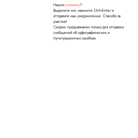
Нашли
опечатку
?
Выделите её, нажмите Ctrl+Enter и
отправьте нам уведомление. Спасибо за
участие!
Сервис предназначен только для отправки
сообщений об орфографических и
пунктуационных ошибках.