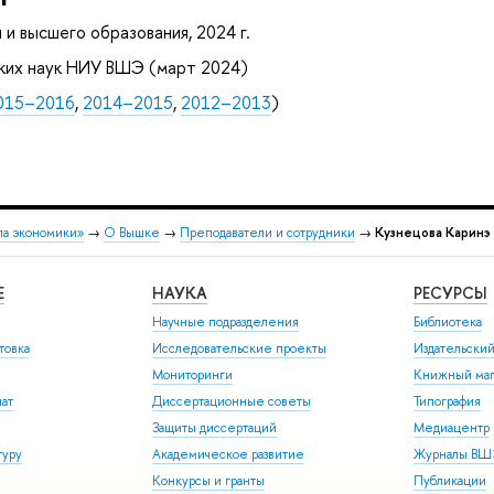
и высшего образования, 2024 г.
ских наук НИУ ВШЭ (март 2024)
015–2016
,
2014–2015
,
2012–2013
)
ла экономики»
→
О Вышке
→
Преподаватели и сотрудники
→
Кузнецова Каринэ
Е
НАУКА
РЕСУРСЫ
Научные подразделения
Библиотека
товка
Исследовательские проекты
Издательски
Мониторинги
Книжный маг
иат
Диссертационные советы
Типография
Защиты диссертаций
Медиацентр
туру
Академическое развитие
Журналы В
Конкурсы и гранты
Публикации