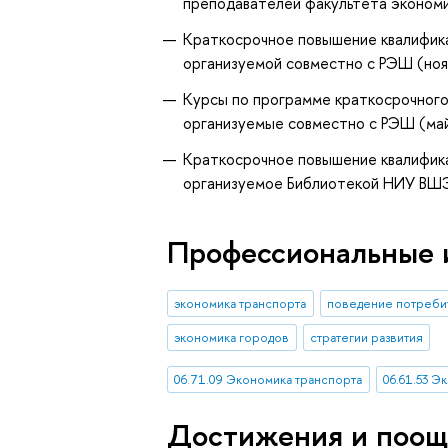
преподавателей факультета экономик
К
раткосрочное повышение квалифик
организуемой совместно с
РЭШ (нояб
Курсы по программе краткосрочного
организуемые совместно с РЭШ (май
Краткосрочное повышение квалифика
организуемое Библиотекой НИУ ВШЭ 
Профессиональные 
экономика транспорта
поведение потреби
экономика городов
стратегии развития
06.71.09 Экономика транспорта
06.61.53 Э
Достижения и поощ