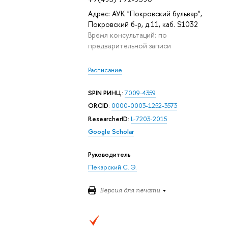
Адрес: АУК "Покровский бульвар",
Покровский б-р, д.11, каб. S1032
Время консультаций: по
предварительной записи
Расписание
SPIN РИНЦ
:
7009-4359
ORCID
:
0000-0003-1252-3573
ResearcherID
:
L-7203-2015
Google Scholar
Руководитель
Пекарский С. Э.
Версия для печати