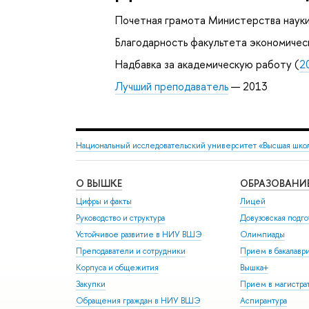
Почетная грамота Министерства науки 
Благодарность факультета экономиче
Надбавка за академическую работу (
2
Лучший преподаватель
— 2013
Национальный исследовательский университет «Высшая шко
О ВЫШКЕ
ОБРАЗОВАНИ
Цифры и факты
Лицей
Руководство и структура
Довузовская подго
Устойчивое развитие в НИУ ВШЭ
Олимпиады
Преподаватели и сотрудники
Прием в бакалавр
Корпуса и общежития
Вышка+
Закупки
Прием в магистра
Обращения граждан в НИУ ВШЭ
Аспирантура