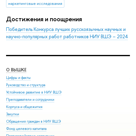
маркетинговые исследования
Достижения и поощрения
Победитель Конкурса лучших русскоязычных научных и
научно-популярных работ работников НИУ ВШЭ – 2024
О ВЫШКЕ
ОБ
Цифры и факты
Ли
Руководство и структура
Дов
Устойчивое развитие в НИУ ВШЭ
Ол
Преподаватели и сотрудники
При
Корпуса и общежития
Вы
Закупки
При
Обращения граждан в НИУ ВШЭ
Асп
Фонд целевого капитала
Доп
Противодействие коррупции
Цен