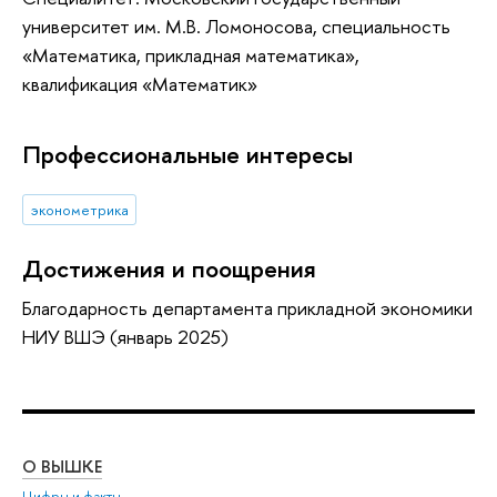
университет им. М.В. Ломоносова, специальность
«Математика, прикладная математика»,
квалификация «Математик»
Профессиональные интересы
эконометрика
Достижения и поощрения
Благодарность департамента прикладной экономики
НИУ ВШЭ (январь 2025)
О ВЫШКЕ
ОБ
Цифры и факты
Ли