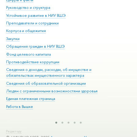
Руководство и структура
Дов
Устойчивое развитие в НИУ ВШЭ
Ол
Преподаватели и сотрудники
При
Корпуса и общежития
Вы
Закупки
При
Обращения граждан в НИУ ВШЭ
Ас
Фонд целевого капитала
До
Противодействие коррупции
Цен
Сведения о доходах, расходах, об имуществе и
Би
обязательствах имущественного характера
Об
Сведения об образовательной организации
Обр
Людям с ограниченными возможностями здоровья
Единая платежная страница
Работа в Вышке
Редактору