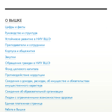
О ВЫШКЕ
ОБ
Цифры и факты
Ли
Руководство и структура
Дов
Устойчивое развитие в НИУ ВШЭ
Ол
Преподаватели и сотрудники
При
Корпуса и общежития
Вы
Закупки
При
Обращения граждан в НИУ ВШЭ
Асп
Фонд целевого капитала
Доп
Противодействие коррупции
Цен
Сведения о доходах, расходах, об имуществе и обязательствах
Биз
имущественного характера
Обр
Сведения об образовательной организации
Обр
Людям с ограниченными возможностями здоровья
Единая платежная страница
Работа в Вышке