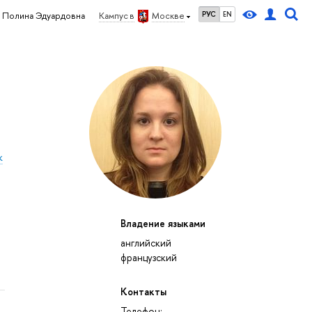
РУС
EN
 Полина Эдуардовна
Кампус в
Москве
к
Владение языками
английский
французский
Контакты
Телефон: