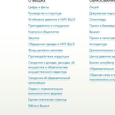
О ВЫШКЕ
ОБРАЗОВАНИ
Цифры и факты
Лицей
Руководство и структура
Довузовская подго
Устойчивое развитие в НИУ ВШЭ
Олимпиады
Преподаватели и сотрудники
Прием в бакалавр
Корпуса и общежития
Вышка+
Закупки
Прием в магистра
Обращения граждан в НИУ ВШЭ
Аспирантура
Фонд целевого капитала
Дополнительное о
Противодействие коррупции
Центр развития к
Сведения о доходах, расходах, об
Бизнес-инкубато
имуществе и обязательствах
Образовательные 
имущественного характера
Обратная связь и 
Сведения об образовательной
получателями усл
организации
Людям с ограниченными
возможностями здоровья
Единая платежная страница
Работа в Вышке