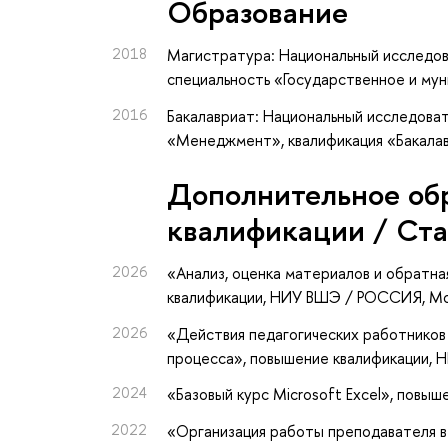
Oбразование
2018
Магистратура: Национальный исследов
специальность «Государственное и му
2016
Бакалавриат: Национальный исследоват
«Менеджмент», квалификация «Бакала
Дополнительное об
квалификации / Ст
2026
«Анализ, оценка материалов и обратна
квалификации
, НИУ ВШЭ / РОССИЯ, М
2026
«Действия педагогических работников
процесса»
, повышение квалификации
, 
2024
«Базовый курс Microsoft Excel»
, повыш
2022
«Организация работы преподавателя 