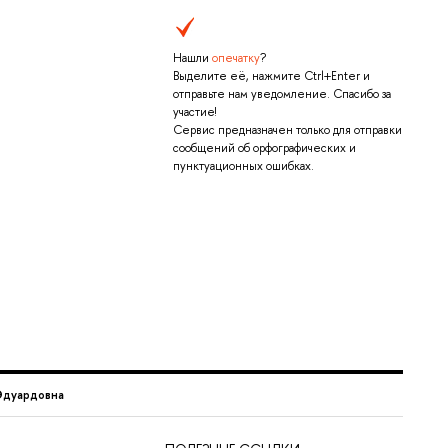
Нашли
опечатку
?
Выделите её, нажмите Ctrl+Enter и
отправьте нам уведомление. Спасибо за
участие!
Сервис предназначен только для отправки
сообщений об орфографических и
пунктуационных ошибках.
Эдуардовна