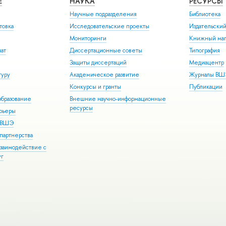
Е
НАУКА
РЕСУРСЫ
Научные подразделения
Библиотека
товка
Исследовательские проекты
Издательски
Мониторинги
Книжный маг
иат
Диссертационные советы
Типография
Защиты диссертаций
Медиацентр
туру
Академическое развитие
Журналы В
Конкурсы и гранты
Публикации
бразование
Внешние научно-информационные
ресурсы
арьеры
р ВШЭ
партнерства
взаимодействие с
уг