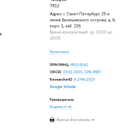
7812
Адрес: г. Санкт-Петербург, 25-я
линия Васильевского острова, д. 6,
корп. 1, каб. 226
Время консультаций: ср. 13:00 до
ь
16:00
Расписание
SPIN РИНЦ
:
9803-8141
ORCID
:
0000-0001-7259-8687
ResearcherID
:
B-2746-2019
Google Scholar
Руководитель
Ходачек А. М.
Версия для печати