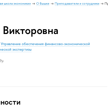
ая школа экономики»
О Вышке
Преподаватели и сотрудники
Пу
а Викторовна
/
Управление обеспечения финансово-экономической
ческой экспертизы
у.
нности