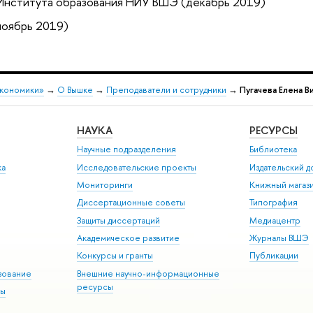
 Института образования НИУ ВШЭ (декабрь 2019)
ноябрь 2019)
экономики»
→
О Вышке
→
Преподаватели и сотрудники
→
Пугачева Елена В
НАУКА
РЕСУРСЫ
Научные подразделения
Библиотека
ка
Исследовательские проекты
Издательский 
Мониторинги
Книжный магаз
Диссертационные советы
Типография
Защиты диссертаций
Медиацентр
Академическое развитие
Журналы ВШЭ
Конкурсы и гранты
Публикации
зование
Внешние научно-информационные
ресурсы
ры
Э