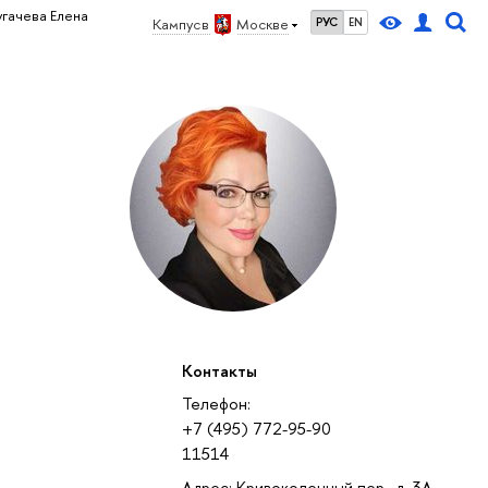
гачева Елена
Кампус в
Москве
РУС
EN
Контакты
Телефон:
+7 (495) 772-95-90
11514
Адрес: Кривоколенный пер., д. 3А,