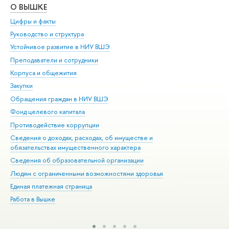
О ВЫШКЕ
ОБ
Цифры и факты
Ли
Руководство и структура
Дов
Устойчивое развитие в НИУ ВШЭ
Ол
Преподаватели и сотрудники
При
Корпуса и общежития
Вы
Закупки
При
Обращения граждан в НИУ ВШЭ
Ас
Фонд целевого капитала
До
Противодействие коррупции
Цен
Сведения о доходах, расходах, об имуществе и
Би
обязательствах имущественного характера
Об
Сведения об образовательной организации
Обр
Людям с ограниченными возможностями здоровья
Единая платежная страница
Работа в Вышке