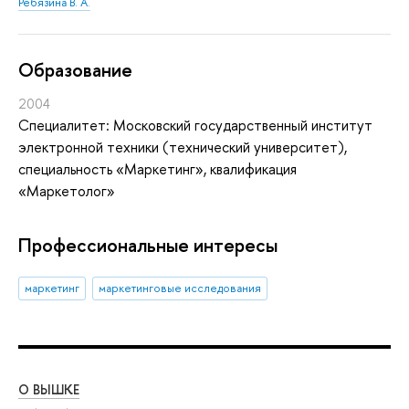
Ребязина В. А.
Oбразование
2004
Специалитет: Московский государственный институт
электронной техники (технический университет),
специальность «Маркетинг», квалификация
«Маркетолог»
Профессиональные интересы
маркетинг
маркетинговые исследования
О ВЫШКЕ
ОБ