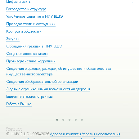
Цифры и факты
Ли
Руководство и структура
Дов
Устойчивое развитие в НИУ ВШЭ
Ол
Преподаватели и сотрудники
При
Корпуса и общежития
Вы
Закупки
При
Обращения граждан в НИУ ВШЭ
Асп
Фонд целевого капитала
Доп
Противодействие коррупции
Цен
Сведения о доходах, расходах, об имуществе и обязательствах
Биз
имущественного характера
Обр
Сведения об образовательной организации
Обр
Людям с ограниченными возможностями здоровья
Единая платежная страница
Работа в Вышке
Редактору
© НИУ ВШЭ 1993–2026
Адреса и контакты
Условия использования