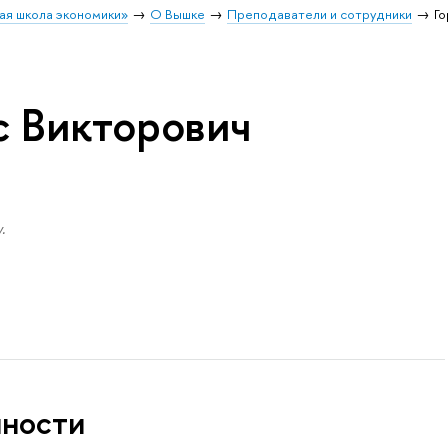
ая школа экономики»
О Вышке
Преподаватели и сотрудники
Г
с Викторович
.
нности