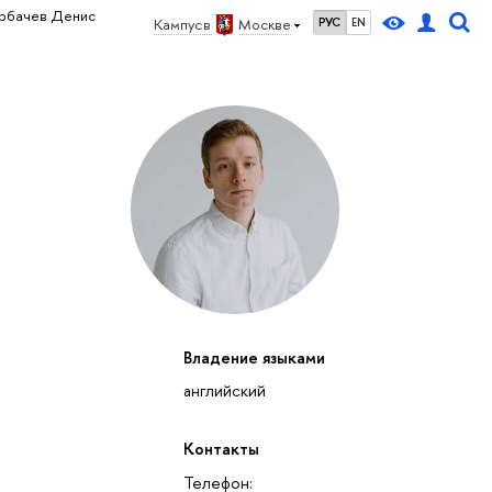
орбачев Денис
Кампус в
Москве
РУС
EN
Владение языками
английский
Контакты
Телефон: