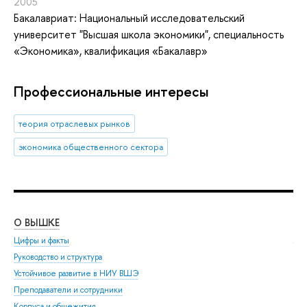
2005
Бакалавриат: Национальный исследовательский
университет "Высшая школа экономики", специальность
«Экономика», квалификация «Бакалавр»
Профессиональные интересы
теория отраслевых рынков
экономика общественного сектора
О ВЫШКЕ
ОБ
Цифры и факты
Ли
Руководство и структура
Дов
Устойчивое развитие в НИУ ВШЭ
Ол
Преподаватели и сотрудники
При
Корпуса и общежития
Вы