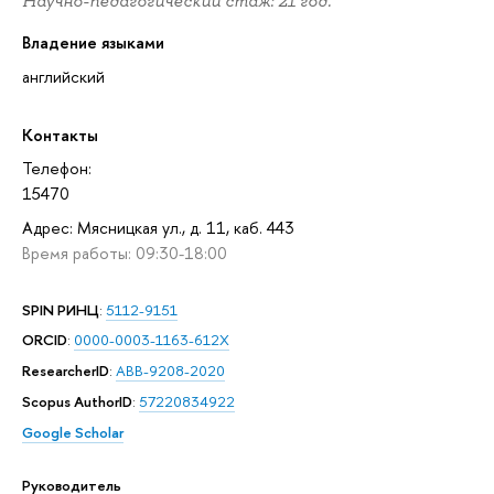
Научно-педагогический стаж: 21 год.
Владение языками
английский
Контакты
Телефон:
15470
Адрес: Мясницкая ул., д. 11, каб. 443
Время работы: 09:30-18:00
SPIN РИНЦ
:
5112-9151
ORCID
:
0000-0003-1163-612X
ResearcherID
:
ABB-9208-2020
Scopus AuthorID
:
57220834922
Google Scholar
Руководитель