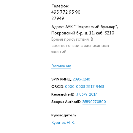
Телефон:
495 772 95 90
27949
Адрес: АУК "Покровский бульвар",
Покровский б-р, д. 11, каб. S210
Время присутствия: В
соответствии с расписанием
занятий
Расписание
SPIN РИНЦ
:
2893-3248
ORCID
:
0000-0003-2817-9463
ResearcherID
:
J-8379-2014
Scopus AuthorID
:
35890270800
Руководитель
Куричев Н. К.