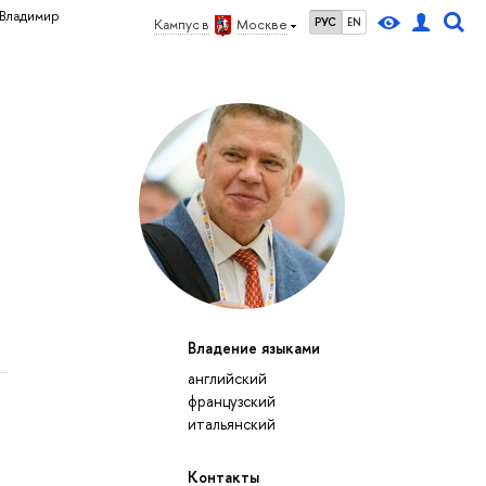
Владимир
РУС
EN
Кампус в
Москве
Владение языками
английский
французский
итальянский
Контакты