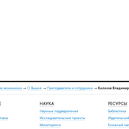
ла экономики»
→
О Вышке
→
Преподаватели и сотрудники
→
Колосов Владимир
Е
НАУКА
РЕСУРСЫ
Научные подразделения
Библиотека
товка
Исследовательские проекты
Издательски
Мониторинги
Книжный маг