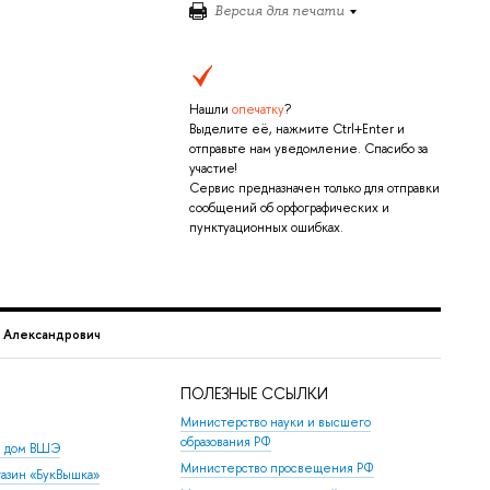
Версия для печати
Нашли
опечатку
?
Выделите её, нажмите Ctrl+Enter и
отправьте нам уведомление. Спасибо за
участие!
Сервис предназначен только для отправки
сообщений об орфографических и
пунктуационных ошибках.
 Александрович
ПОЛЕЗНЫЕ ССЫЛКИ
Министерство науки и высшего
образования РФ
й дом ВШЭ
Министерство просвещения РФ
азин «БукВышка»