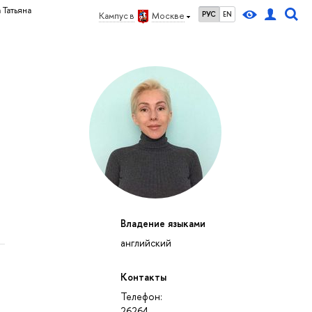
 Татьяна
РУС
EN
Кампус в
Москве
Владение языками
английский
Контакты
Телефон:
26264