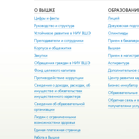
О ВЫШКЕ
ОБРАЗОВАНИ
Цифры и факты
Лицей
Руководство и структура
Довузовская подго
Устойчивое развитие в НИУ ВШЭ
Олимпиады
Преподаватели и сотрудники
Прием в бакалавр
Корпуса и общежития
Вышка+
Закупки
Прием в магистра
Обращения граждан в НИУ ВШЭ
Аспирантура
Фонд целевого капитала
Дополнительное о
Противодействие коррупции
Центр развития к
Сведения о доходах, расходах, об
Бизнес-инкубато
имуществе и обязательствах
Образовательные 
имущественного характера
Обратная связь и 
Сведения об образовательной
получателями усл
организации
Людям с ограниченными
возможностями здоровья
Единая платежная страница
Работа в Вышке