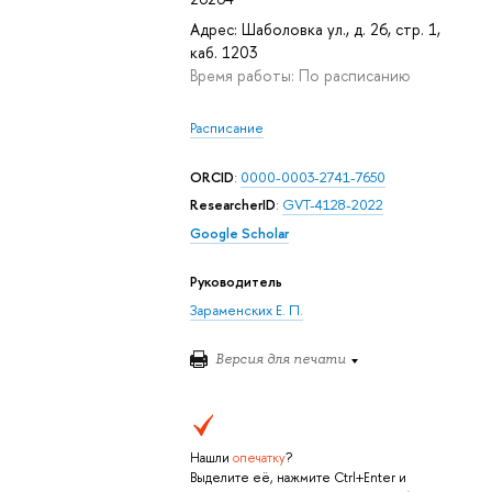
Адрес: Шаболовка ул., д. 26, стр. 1,
каб. 1203
Время работы: По расписанию
Расписание
ORCID
:
0000-0003-2741-7650
ResearcherID
:
GVT-4128-2022
Google Scholar
Руководитель
Зараменских Е. П.
Версия для печати
Нашли
опечатку
?
Выделите её, нажмите Ctrl+Enter и