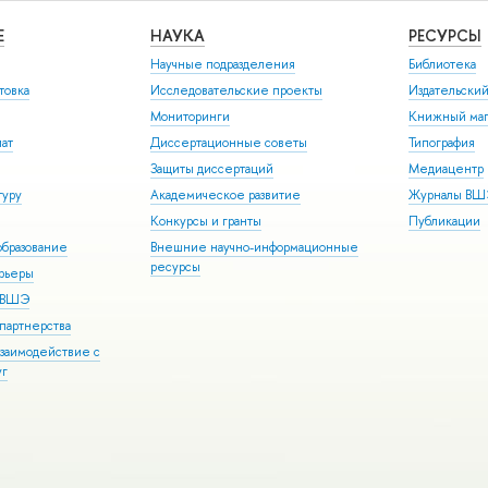
Е
НАУКА
РЕСУРСЫ
Научные подразделения
Библиотека
товка
Исследовательские проекты
Издательски
Мониторинги
Книжный маг
иат
Диссертационные советы
Типография
Защиты диссертаций
Медиацентр
туру
Академическое развитие
Журналы В
Конкурсы и гранты
Публикации
бразование
Внешние научно-информационные
ресурсы
арьеры
р ВШЭ
партнерства
взаимодействие с
уг