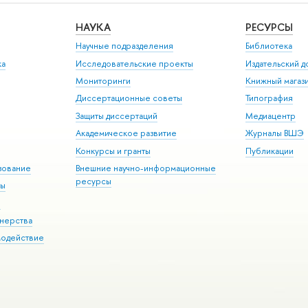
НАУКА
РЕСУРСЫ
Научные подразделения
Библиотека
ка
Исследовательские проекты
Издательский 
Мониторинги
Книжный магаз
Диссертационные советы
Типография
Защиты диссертаций
Медиацентр
Академическое развитие
Журналы ВШЭ
Конкурсы и гранты
Публикации
зование
Внешние научно-информационные
ресурсы
ры
Э
нерства
модействие