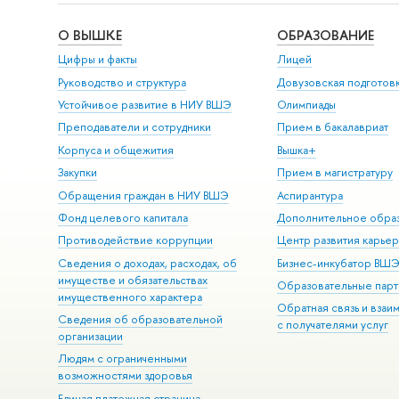
О ВЫШКЕ
ОБРАЗОВАНИЕ
Цифры и факты
Лицей
Руководство и структура
Довузовская подготов
Устойчивое развитие в НИУ ВШЭ
Олимпиады
Преподаватели и сотрудники
Прием в бакалавриат
Корпуса и общежития
Вышка+
Закупки
Прием в магистратуру
Обращения граждан в НИУ ВШЭ
Аспирантура
Фонд целевого капитала
Дополнительное обра
Противодействие коррупции
Центр развития карье
Сведения о доходах, расходах, об
Бизнес-инкубатор ВШ
имуществе и обязательствах
Образовательные парт
имущественного характера
Обратная связь и взаи
Сведения об образовательной
с получателями услуг
организации
Людям с ограниченными
возможностями здоровья
Единая платежная страница