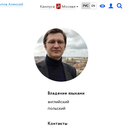
опов Алексей
Кампус в
Москве
РУС
EN
Владение языками
английский
польский
Контакты