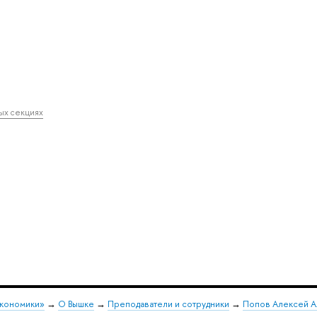
.
ных секциях
экономики»
→
О Вышке
→
Преподаватели и сотрудники
→
Попов Алексей А