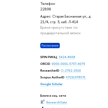
Телефон:
27
28
29
30
1
2
3
4
5
6
7
8
9
10
11
12
22898
вс
пн
вт
ср
чт
пт
сб
вс
пн
вт
ср
чт
пт
сб
вс
пн
октябрь 2026
Адрес: Старая Басманная ул., д.
21/4, стр. 3, каб. Л-414
Время присутствия: по
предварительной записи
Расписание
SPIN РИНЦ
:
3424-8668
ORCID
:
0000-0001-5737-4079
ResearcherID
:
O-2762-2016
Scopus AuthorID
:
57191978571
Google Scholar
Блоги и соц. сети
ResearchGate