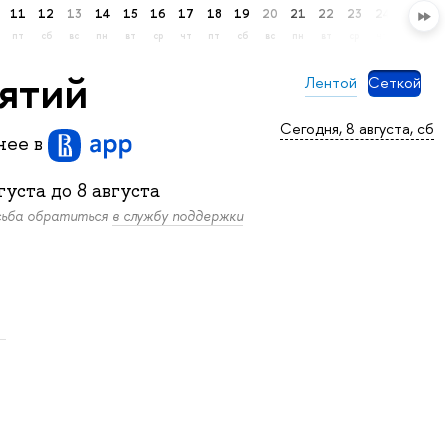
11
12
13
14
15
16
17
18
19
20
21
22
23
24
25
26
пт
сб
вс
пн
вт
ср
чт
пт
сб
вс
пн
вт
ср
чт
пт
сб
нятий
Лентой
Сеткой
Сегодня, 8 августа, сб
бнее
в
густа
до
8 августа
осьба обратиться
в службу поддержки