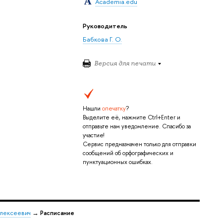
Academia.edu
Руководитель
Бабкова Г. О.
Версия для печати
Нашли
опечатку
?
Выделите её, нажмите Ctrl+Enter и
отправьте нам уведомление. Спасибо за
участие!
Сервис предназначен только для отправки
сообщений об орфографических и
пунктуационных ошибках.
лексеевич
→
Расписание