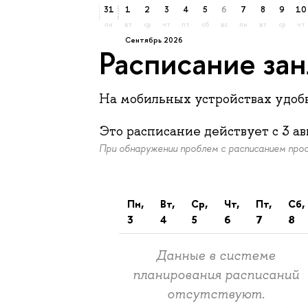
31
1
2
3
4
5
6
7
8
9
10
пн
вт
ср
чт
пт
сб
вс
пн
вт
ср
чт
сентябрь 2026
Расписание за
На мобильных устройствах удо
Это расписание действует c
3 ав
При обнаружении проблем с расписанием пр
пн,
вт,
ср,
чт,
пт,
сб,
3
4
5
6
7
8
Данные в системе
планирования расписаний
отсутствуют.