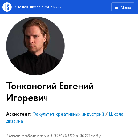
Высшая школа экономики
Меню
Тонконогий Евгений
Игоревич
Ассистент:
Факультет креативных индустрий
/
Школа
дизайна
Начал работать в НИУ ВШЭ в 2022 году.