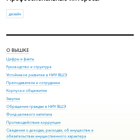
дизайн
О ВЫШКЕ
ОБ
Цифры и факты
Ли
Руководство и структура
Дов
Устойчивое развитие в НИУ ВШЭ
Ол
Преподаватели и сотрудники
При
Корпуса и общежития
Вы
Закупки
При
Обращения граждан в НИУ ВШЭ
Ас
Фонд целевого капитала
До
Противодействие коррупции
Цен
Сведения о доходах, расходах, об имуществе и
Би
обязательствах имущественного характера
Об