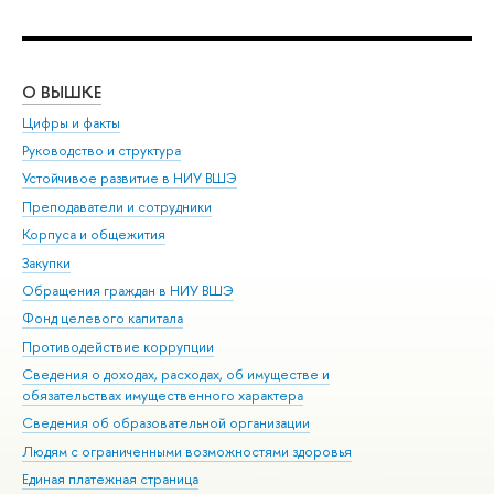
О ВЫШКЕ
ОБ
Цифры и факты
Ли
Руководство и структура
Дов
Устойчивое развитие в НИУ ВШЭ
Ол
Преподаватели и сотрудники
При
Корпуса и общежития
Вы
Закупки
При
Обращения граждан в НИУ ВШЭ
Ас
Фонд целевого капитала
До
Противодействие коррупции
Цен
Сведения о доходах, расходах, об имуществе и
Би
обязательствах имущественного характера
Об
Сведения об образовательной организации
Обр
Людям с ограниченными возможностями здоровья
Единая платежная страница