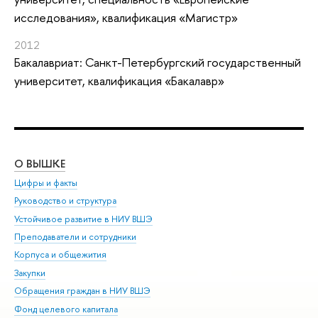
исследования», квалификация «Магистр»
2012
Бакалавриат: Санкт-Петербургский государственный
университет, квалификация «Бакалавр»
О ВЫШКЕ
ОБ
Цифры и факты
Ли
Руководство и структура
Дов
Устойчивое развитие в НИУ ВШЭ
Ол
Преподаватели и сотрудники
При
Корпуса и общежития
Вы
Закупки
При
Обращения граждан в НИУ ВШЭ
Ас
Фонд целевого капитала
До