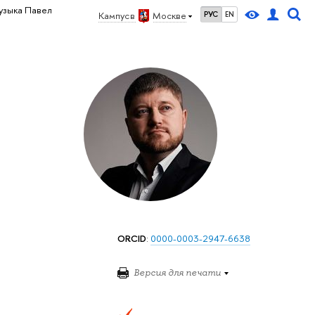
узыка Павел
Кампус в
Москве
РУС
EN
ORCID
:
0000-0003-2947-6638
Версия для печати