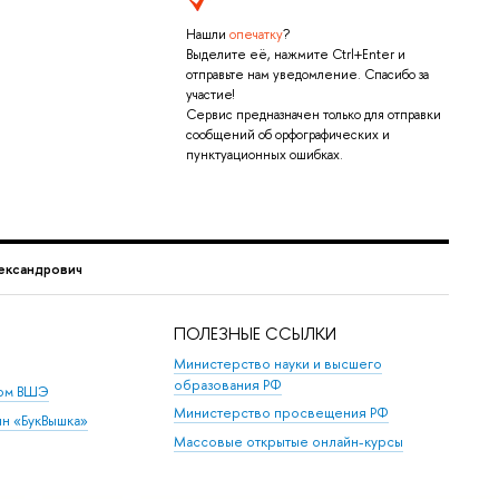
Нашли
опечатку
?
Выделите её, нажмите Ctrl+Enter и
отправьте нам уведомление. Спасибо за
участие!
Сервис предназначен только для отправки
сообщений об орфографических и
пунктуационных ошибках.
ександрович
ПОЛЕЗНЫЕ ССЫЛКИ
Министерство науки и высшего
образования РФ
дом ВШЭ
Министерство просвещения РФ
ин «БукВышка»
Массовые открытые онлайн-курсы