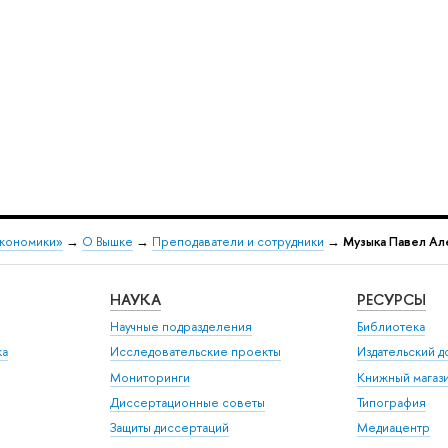
экономики»
→
О Вышке
→
Преподаватели и сотрудники
→
Музыка Павел Ал
НАУКА
РЕСУРСЫ
Научные подразделения
Библиотека
ка
Исследовательские проекты
Издательский 
Мониторинги
Книжный магаз
Диссертационные советы
Типография
Защиты диссертаций
Медиацентр