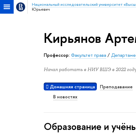
Национальный исследовательский университет «Высш
Юрьевич
Кирьянов Арт
Профессор:
Факультет права
/
Департамен
Начал работать в НИУ ВШЭ в 2022 году
Домашняя страница
Преподавание
В новостях
Oбразование и учён