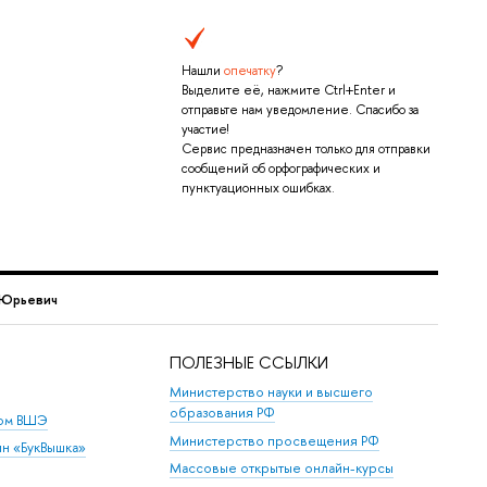
Нашли
опечатку
?
Выделите её, нажмите Ctrl+Enter и
отправьте нам уведомление. Спасибо за
участие!
Сервис предназначен только для отправки
сообщений об орфографических и
пунктуационных ошибках.
 Юрьевич
ПОЛЕЗНЫЕ ССЫЛКИ
Министерство науки и высшего
образования РФ
дом ВШЭ
Министерство просвещения РФ
ин «БукВышка»
Массовые открытые онлайн-курсы