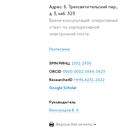
Адрес: Б. Трехсвятительский пер.,
д. 3, каб. 323
Время консультаций: оперативный
ответ по корпоративной
электронной почте
Расписание
SPIN РИНЦ
:
1051-2930
ORCID
:
0000-0002-0566-3423
ResearcherID
:
HHN-4231-2022
Google Scholar
Руководитель
Виноградов В. А.
Версия для печати