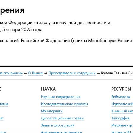
рения
ой Федерации за заслуги в научной деятельности и
5 января 2025 года
ехнологий Российской Федерации (приказ Минобрнауки России
ла экономики»
→
О Вышке
→
Преподаватели и сотрудники
→
Кулова Татьяна Ль
Е
НАУКА
РЕСУРСЫ
Научные подразделения
Библиотека
товка
Исследовательские проекты
Издательски
Мониторинги
Книжный маг
иат
Диссертационные советы
Типография
Защиты диссертаций
Медиацентр
туру
Академическое развитие
Журналы В