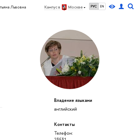
РУС
EN
атьяна Львовна
Кампус в
Москве
Владение языками
английский
Контакты
Телефон:
23531