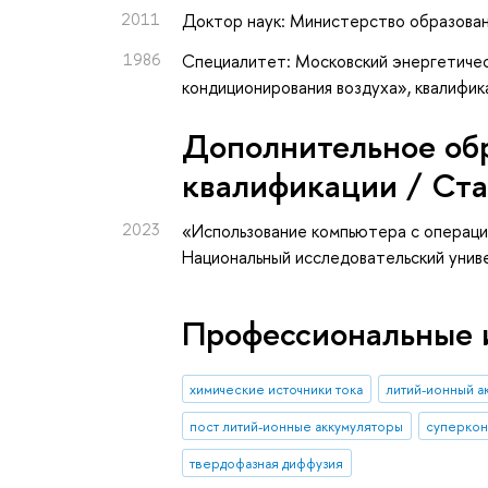
2011
Доктор наук: Министерство образован
1986
Специалитет: Московский энергетичес
кондиционирования воздуха», квалифи
Дополнительное об
квалификации / Ст
2023
«Использование компьютера с операци
Национальный исследовательский уни
Профессиональные 
химические источники тока
литий-ионный а
пост литий-ионные аккумуляторы
суперкон
твердофазная диффузия