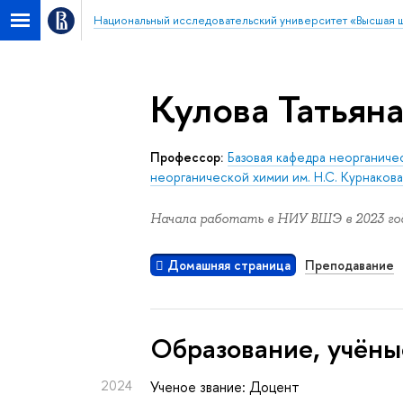
Национальный исследовательский университет «Высшая 
Кулова Татьян
Профессор:
Базовая кафедра неорганич
неорганической химии им. Н.С. Курнаков
Начала работать в НИУ ВШЭ в 2023 год
Домашняя страница
Преподавание
Oбразование, учёны
2024
Ученое звание: Доцент