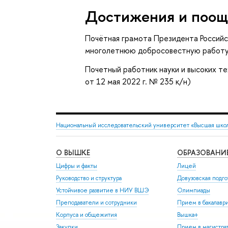
Достижения и поощ
Почётная грамота Президента Российск
многолетнюю добросовестную работу, 
Почетный работник науки и высоких т
от 12 мая 2022 г. № 235 к/н)
Национальный исследовательский университет «Высшая шко
О ВЫШКЕ
ОБРАЗОВАНИ
Цифры и факты
Лицей
Руководство и структура
Довузовская подго
Устойчивое развитие в НИУ ВШЭ
Олимпиады
Преподаватели и сотрудники
Прием в бакалавр
Корпуса и общежития
Вышка+
Закупки
Прием в магистра