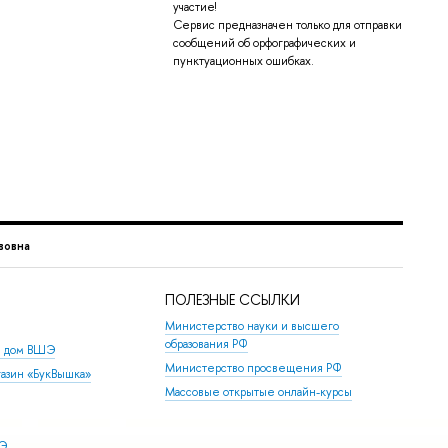
участие!
Сервис предназначен только для отправки
сообщений об орфографических и
пунктуационных ошибках.
вовна
ПОЛЕЗНЫЕ ССЫЛКИ
Министерство науки и высшего
образования РФ
й дом ВШЭ
Министерство просвещения РФ
азин «БукВышка»
Массовые открытые онлайн-курсы
ШЭ