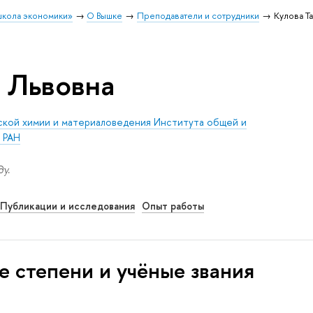
школа экономики»
О Вышке
Преподаватели и сотрудники
Кулова Т
а Львовна
еской химии и материаловедения Института общей и
а РАН
у.
Публикации и исследования
Опыт работы
е степени и учёные звания