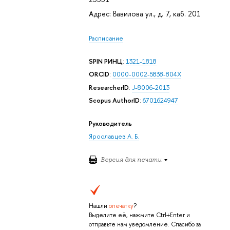
Адрес: Вавилова ул., д. 7, каб. 201
Расписание
SPIN РИНЦ
:
1321-1818
ORCID
:
0000-0002-5838-804X
ResearcherID
:
J-8006-2013
Scopus AuthorID
:
6701624947
Руководитель
Ярославцев А. Б.
Версия для печати
Нашли
опечатку
?
Выделите её, нажмите Ctrl+Enter и
отправьте нам уведомление. Спасибо за