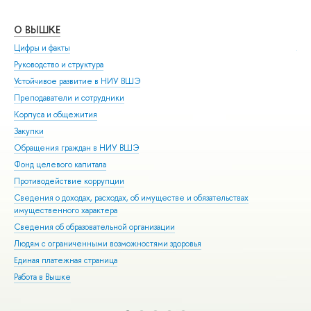
О ВЫШКЕ
ОБ
Цифры и факты
Ли
Руководство и структура
Дов
Устойчивое развитие в НИУ ВШЭ
Ол
Преподаватели и сотрудники
При
Корпуса и общежития
Вы
Закупки
При
Обращения граждан в НИУ ВШЭ
Асп
Фонд целевого капитала
Доп
Противодействие коррупции
Цен
Сведения о доходах, расходах, об имуществе и обязательствах
Биз
имущественного характера
Обр
Сведения об образовательной организации
Обр
Людям с ограниченными возможностями здоровья
Единая платежная страница
Работа в Вышке