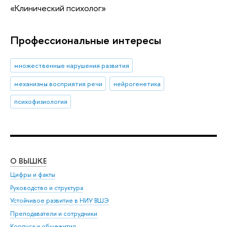
«Клинический психолог»
Профессиональные интересы
множественные нарушения развития
механизмы восприятия речи
нейрогенетика
психофизиология
О ВЫШКЕ
ОБ
Цифры и факты
Ли
Руководство и структура
Дов
Устойчивое развитие в НИУ ВШЭ
Ол
Преподаватели и сотрудники
При
Корпуса и общежития
Вы