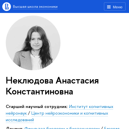
Высшая школа экономики
Меню
Неклюдова Анастасия
Константиновна
Старший научный сотрудник:
Институт когнитивных
нейронаук
/
Центр нейроэкономики и когнитивных
исследований
Доцент:
Факультет биологии и биотехнологии
/
Базовая