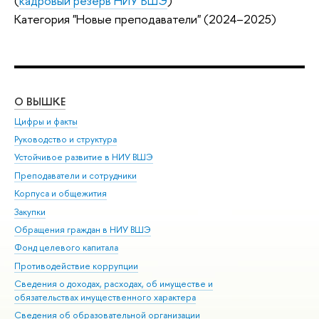
(
кадровый резерв НИУ ВШЭ
)
Категория "Новые преподаватели" (2024–2025)
О ВЫШКЕ
ОБ
Цифры и факты
Ли
Руководство и структура
Дов
Устойчивое развитие в НИУ ВШЭ
Ол
Преподаватели и сотрудники
При
Корпуса и общежития
Вы
Закупки
При
Обращения граждан в НИУ ВШЭ
Ас
Фонд целевого капитала
До
Противодействие коррупции
Цен
Сведения о доходах, расходах, об имуществе и
Би
обязательствах имущественного характера
Об
Сведения об образовательной организации