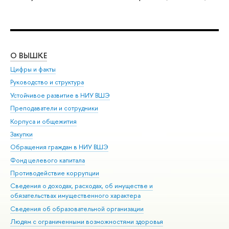
О ВЫШКЕ
ОБ
Цифры и факты
Ли
Руководство и структура
Дов
Устойчивое развитие в НИУ ВШЭ
Ол
Преподаватели и сотрудники
При
Корпуса и общежития
Вы
Закупки
При
Обращения граждан в НИУ ВШЭ
Ас
Фонд целевого капитала
До
Противодействие коррупции
Цен
Сведения о доходах, расходах, об имуществе и
Би
обязательствах имущественного характера
Об
Сведения об образовательной организации
Обр
Людям с ограниченными возможностями здоровья